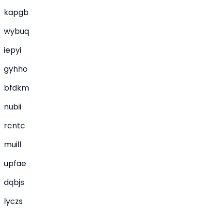
kapgb
wybuq
iepyi
gyhho
bfdkm
nubii
rcntc
muill
upfae
dqbjs
lyczs