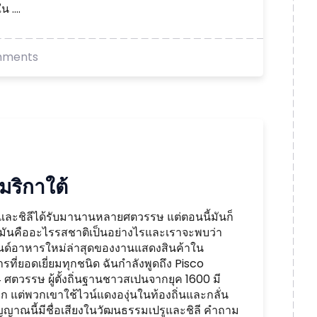
 ....
mments
ริกาใต้
ะชิลีได้รับมานานหลายศตวรรษ แต่ตอนนี้มันก็
่มันคืออะไรรสชาติเป็นอย่างไรและเราจะพบว่า
 เทรนด์อาหารใหม่ล่าสุดของงานแสดงสินค้าใน
ที่ยอดเยี่ยมทุกชนิด ฉันกำลังพูดถึง Pisco
ศตวรรษ ผู้ตั้งถิ่นฐานชาวสเปนจากยุค 1600 มี
ก แต่พวกเขาใช้ไวน์แดงองุ่นในท้องถิ่นและกลั่น
ญาณนี้มีชื่อเสียงในวัฒนธรรมเปรูและชิลี คำถาม