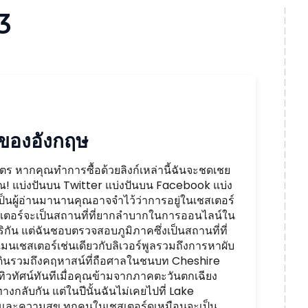
3
ของอังกฤษ
ร หากคุณทำการซื้อด้วยลิงก์เหล่านี้ฉันจะชดเชย
คุณ! แบ่งปันบน Twitter แบ่งปันบน Facebook แบ่ง
็นผู้อ่านมานานคุณอาจจำไว้ว่าการอยู่ในเชสเตอร์
สเตอร์จะเป็นสถานที่ที่ยากลำบากในการออนไลน์ใน
น แต่ฉันชอบตรวจสอบภูมิภาคซึ่งเป็นสถานที่ที่
เชสเตอร์เช่นเดียวกับลิเวอร์พูลรวมถึงการหาผับ
บที่ดินรวมถึงคฤหาสน์ที่ถือศาลในชนบท Cheshire
ทิวทัศน์ทันทีเมื่อคุณข้ามจากภาคตะวันตกเฉียง
งกลับกัน แต่ในปีนั้นฉันไม่เคยไปที่ Lake
ษและความสุข ทุกคนในเชสเตอร์ดูเหมือนจะเป็น