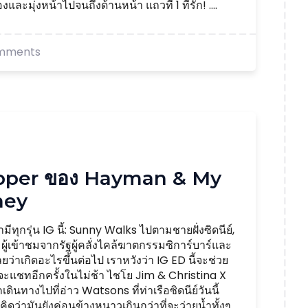
องและมุ่งหน้าไปจนถึงด้านหน้า แถวที่ 1 ที่รัก! ....
mments
upper ของ Hayman & My
ney
ามีทุกรุ่น IG นี้: Sunny Walks ไปตามชายฝั่งซิดนีย์,
5 ผู้เข้าชมจากรัฐผู้คลั่งไคล้ฆาตกรรมซิการ์บาร์และ
ลยว่าเกิดอะไรขึ้นต่อไป เราหวังว่า IG ED ​​นี้จะช่วย
าจะแชทอีกครั้งในไม่ช้า ไชโย Jim & Christina X
ินทางไปที่อ่าว Watsons ที่ท่าเรือซิดนีย์วันนี้
คิดว่ามันยังค่อนข้างหนาวเกินกว่าที่จะว่ายน้ำทั้งๆ