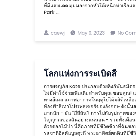
ที่มีแสงแดด มุมมองจากหัวใต้เหนือท่าเรือและ
Park ....
caewj
May 9, 2023
No Co
โลกแห่งการระเบิดสี
การผจญภัย Kate ประกอบด้วยลิงก์พันธมิตร 
ไม่มีค่าใช้จ่ายเพิ่มเติมสำหรับคุณ ขอบคุณ!
ทางอีเมล สภาพอากาศในฤดูใบไม้ผลิที่เหลือเชื่
ท้องฟ้าสีเทาโปรเฟสเซอร์ของอังกฤษ ดังนั้นสไต
มากนัก - มัน "มีสีสัน"! การไปกับรูปภาพของฉ
วิญญาณของฉันอย่างแน่นอน - รวมทั้งเตือนฉัน
ด้วยดอกไม้ป่า นี่คือภาพที่มีชีวิตชีวาที่ฉัน
รสชาติอิสตันบูลตุรกี พระอาทิตย์ตกดินที่มี