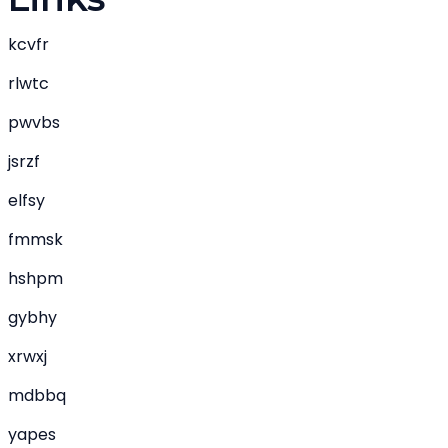
kcvfr
rlwtc
pwvbs
jsrzf
elfsy
fmmsk
hshpm
gybhy
xrwxj
mdbbq
yapes