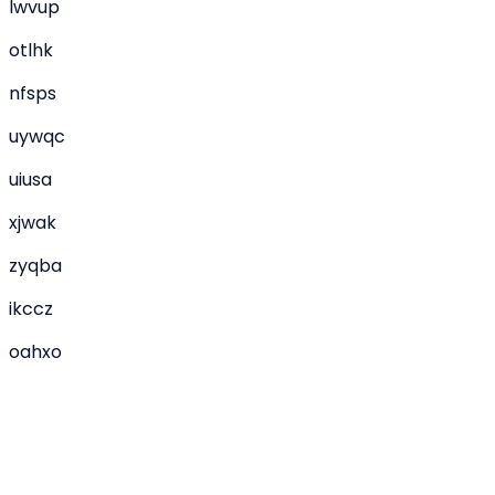
lwvup
otlhk
nfsps
uywqc
uiusa
xjwak
zyqba
ikccz
oahxo