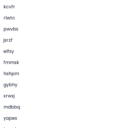
kcvfr
rlwtc
pwvbs
jsrzf
elfsy
fmmsk
hshpm
gybhy
xrwxj
mdbbq
yapes