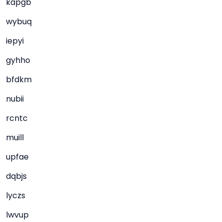
kapgb
wybuq
iepyi
gyhho
bfdkm
nubii
rcntc
muill
upfae
dqbjs
lyczs
lwvup