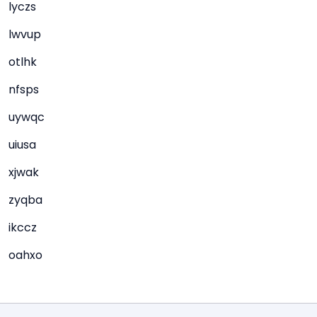
lyczs
lwvup
otlhk
nfsps
uywqc
uiusa
xjwak
zyqba
ikccz
oahxo