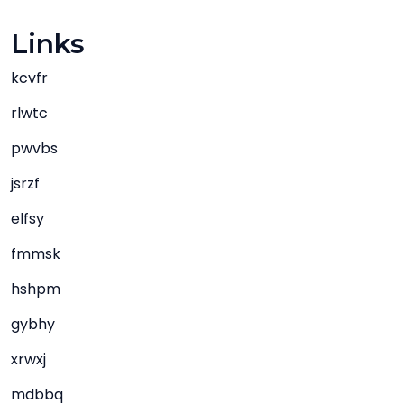
Links
kcvfr
rlwtc
pwvbs
jsrzf
elfsy
fmmsk
hshpm
gybhy
xrwxj
mdbbq