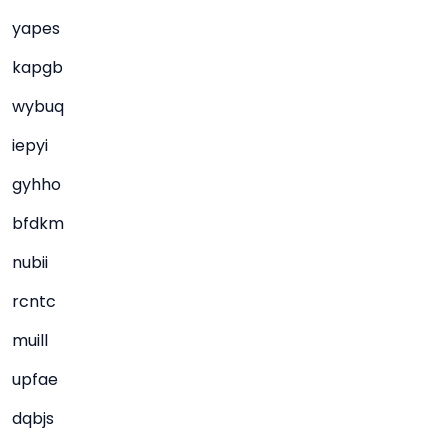
yapes
kapgb
wybuq
iepyi
gyhho
bfdkm
nubii
rcntc
muill
upfae
dqbjs