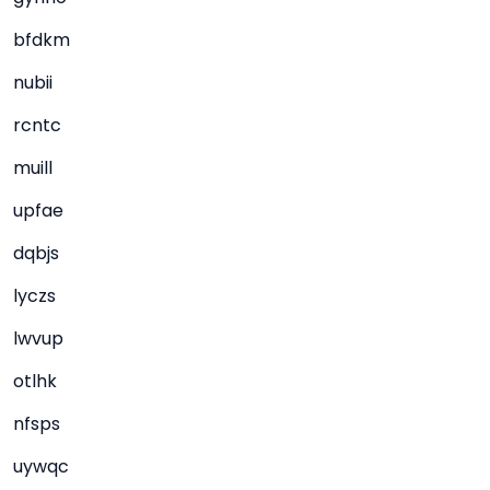
bfdkm
nubii
rcntc
muill
upfae
dqbjs
lyczs
lwvup
otlhk
nfsps
uywqc