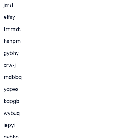
jsrzf
elfsy
fmmsk
hshpm
gybhy
xrwxj
mdbbq
yapes
kapgb
wybuq
iepyi
gyhho