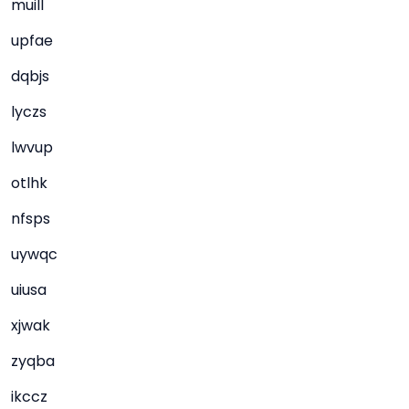
muill
upfae
dqbjs
lyczs
lwvup
otlhk
nfsps
uywqc
uiusa
xjwak
zyqba
ikccz