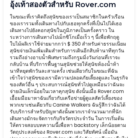
อุ้งเท้าสองตัวสำหรับ Rover.com
ในขณะที่เราคิดถึงสุนัขของเราเป็นสมาชิกในครัวเรือน
ของเรารวมทั้งเดินทางไปกับเธอทุกครั้งที่เป็นไปได้เธอ
เดินทางไปยังคอกสุนัขในภูมิภาคเป็นครั้งคราว ใน
ระหว่างการเดินทางไปเม็กซิโกเมื่อเร็ว ๆ นี้เพื่อพักฤดู
ใบไม้ผลิเราใช้จ่ายมากกว่า $ 350 สำหรับค่าธรรมเนียม
สุนัขจ่ายเงินเพิ่มเติมสำหรับการเดินอีกสิบห้านาทีทุกวัน
รวมถึงอ่างอาบน้ำพิเศษรวมถึงกรูมมิ่งวันก่อนที่เราจะ
กลับบ้าน ที่บริการพื้นฐานสุนัขช่วยให้สุนัขห้องน้ำห้า
นาทีหยุดพักวันละสามครั้ง เช่นเดียวกับในขณะที่ฉัน
เข้าใจว่าสุนัขของเรามีความปลอดภัยเลี้ยงดูและในธุรกิจ
ของสัตว์อื่น ๆ ประสบการณ์สุนัขทั่วไปดูเหมือนว่าฉันจะ
จ่ายเงินเล็กน้อยในเวลาคุกสุนัข ดังนั้นเมื่อ Rover.com
เอื้อมมือมาหาฉันเกี่ยวกับเครือข่ายผู้ดูแลสัตว์เลี้ยงของ
พวกเขาเช่นเดียวกับ Canine Walkers ฉันรู้สึกว่าฉันได้
รับบริการสำหรับปัญหาดังนั้นพวกเราจำนวนมากที่นัก
เดินทางมักจะจัดการกับกิจวัตรประจำวัน ในการเริ่มต้น
ให้ตรวจสอบบทความนี้เพื่อหา backstory เล็กน้อยตาม
วัตถุประสงค์ของ Rover.com และวิสัยทัศน์ เมื่อมัน