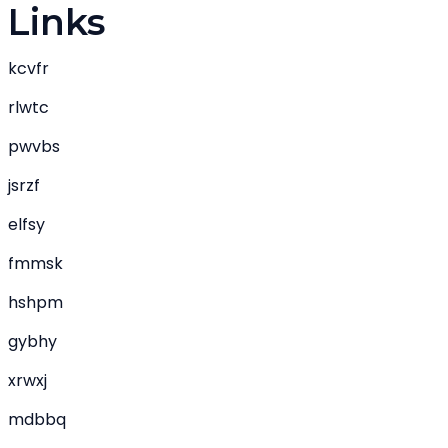
Links
kcvfr
rlwtc
pwvbs
jsrzf
elfsy
fmmsk
hshpm
gybhy
xrwxj
mdbbq