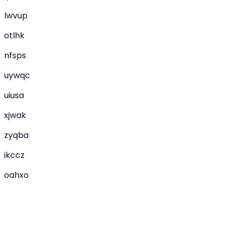
lwvup
otlhk
nfsps
uywqc
uiusa
xjwak
zyqba
ikccz
oahxo