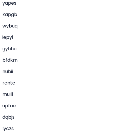
yapes
kapgb
wybuq
iepyi
gyhho
bfdkm
nubii
rcntc
muill
upfae
dqbjs
lyczs