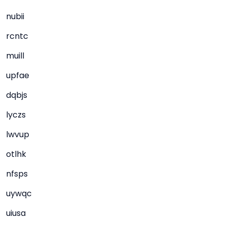
nubii
rcntc
muill
upfae
dqbjs
lyczs
lwvup
otlhk
nfsps
uywqc
uiusa