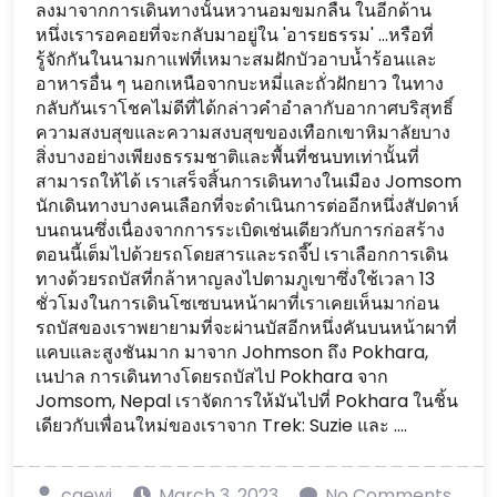
ลงมาจากการเดินทางนั้นหวานอมขมกลืน ในอีกด้าน
หนึ่งเรารอคอยที่จะกลับมาอยู่ใน 'อารยธรรม' …หรือที่
รู้จักกันในนามกาแฟที่เหมาะสมฝักบัวอาบน้ำร้อนและ
อาหารอื่น ๆ นอกเหนือจากบะหมี่และถั่วฝักยาว ในทาง
กลับกันเราโชคไม่ดีที่ได้กล่าวคำอำลากับอากาศบริสุทธิ์
ความสงบสุขและความสงบสุขของเทือกเขาหิมาลัยบาง
สิ่งบางอย่างเพียงธรรมชาติและพื้นที่ชนบทเท่านั้นที่
สามารถให้ได้ เราเสร็จสิ้นการเดินทางในเมือง Jomsom
นักเดินทางบางคนเลือกที่จะดำเนินการต่ออีกหนึ่งสัปดาห์
บนถนนซึ่งเนื่องจากการระเบิดเช่นเดียวกับการก่อสร้าง
ตอนนี้เต็มไปด้วยรถโดยสารและรถจี๊ป เราเลือกการเดิน
ทางด้วยรถบัสที่กล้าหาญลงไปตามภูเขาซึ่งใช้เวลา 13
ชั่วโมงในการเดินโซเซบนหน้าผาที่เราเคยเห็นมาก่อน
รถบัสของเราพยายามที่จะผ่านบัสอีกหนึ่งคันบนหน้าผาที่
แคบและสูงชันมาก มาจาก Johmson ถึง Pokhara,
เนปาล การเดินทางโดยรถบัสไป Pokhara จาก
Jomsom, Nepal เราจัดการให้มันไปที่ Pokhara ในชิ้น
เดียวกับเพื่อนใหม่ของเราจาก Trek: Suzie และ ....
caewj
March 3, 2023
No Comments