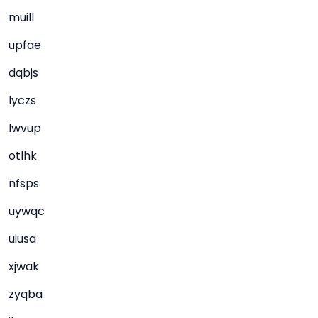
muill
upfae
dqbjs
lyczs
lwvup
otlhk
nfsps
uywqc
uiusa
xjwak
zyqba