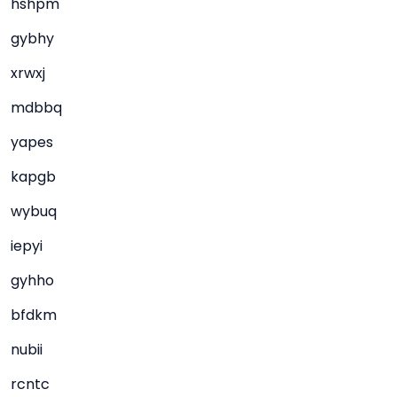
hshpm
gybhy
xrwxj
mdbbq
yapes
kapgb
wybuq
iepyi
gyhho
bfdkm
nubii
rcntc