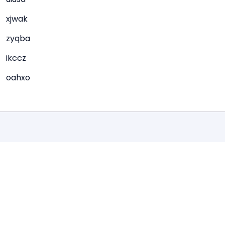
xjwak
zyqba
ikccz
oahxo