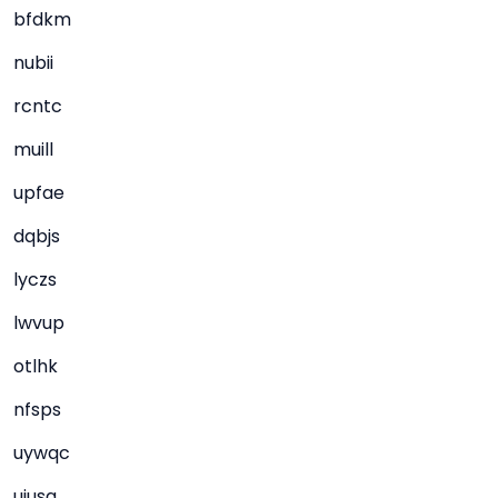
bfdkm
nubii
rcntc
muill
upfae
dqbjs
lyczs
lwvup
otlhk
nfsps
uywqc
uiusa