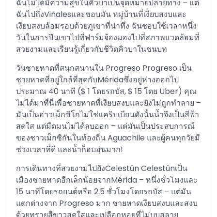
ฉันไม่ได้มีความสุขในคิวบาเป็นจุดหมายปลายทาง – แต่
ฉันไปถึงViñalesและชอบมัน หมู่บ้านที่เงียบสงบและ
เงียบสงบล้อมรอบด้วยภูเขาที่น่าทึ่ง ฉันชอบใช้เวลาหนึ่ง
วันในการปีนเขาไปที่ฟาร์มจ้องมองไปที่สภาพแวดล้อมที่
สวยงามและเรียนรู้เกี่ยวกับชีวิตคิวบาในชนบท
วันชายหาดที่สนุกสนานใน Progreso Progreso เป็น
ชายหาดที่อยู่ใกล้ที่สุดกับMéridaซึ่งอยู่ห่างออกไป
ประมาณ 40 นาที ($ 1 โดยรถบัส, $ 15 โดย Uber) คุณ
ไม่ได้มาที่นี่เพื่อชายหาดที่เงียบสงบและยังไม่ถูกทำลาย –
มันเป็นอ่าวเม็กซิโกไม่ใช่แคริบเบียนดังนั้นน้ำจึงเป็นสีฟ้า
สดใส แต่มืดมนไม่ได้ลบออก – แต่มันเป็นประสบการณ์
ของชาวเม็กซิกันในท้องถิ่น Aguachile และผู้คนทุกวัยมี
ช่วงเวลาที่ดี และน้ำก็อบอุ่นมาก!
การเดินทางที่สวยงามไปยังCelestún Celestúnเป็น
เมืองชายหาดอีกเล็กน้อยจากMérida – หนึ่งชั่วโมงและ
15 นาทีโดยรถยนต์หรือ 2.5 ชั่วโมงโดยรถบัส – แต่มัน
แตกต่างจาก Progreso มาก ชายหาดเงียบสงบและสงบ
ด้วยทรายสีขาวสดใสและเปลือกหอยที่ไม่บุบสลาย