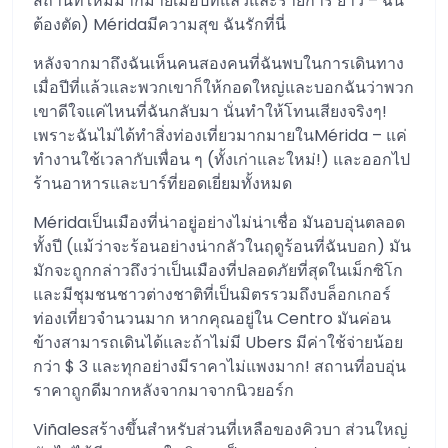
สถานที่ใหม่มากมายเมื่อปีที่แล้วและรายการ ยาว – ฉัน
ต้องตัด) Méridaมีความสุข ฉันรักที่นี่
หลังจากมาถึงฉันเห็นคนสองคนที่ฉันพบในการเดินทาง
เมื่อปีที่แล้วและพวกเขาก็ให้กอดใหญ่และบอกฉันว่าพวก
เขาดีใจแค่ไหนที่ฉันกลับมา นั่นทำให้โทนเสียงจริงๆ!
เพราะฉันไม่ได้ทำสิ่งท่องเที่ยวมากมายในMérida – แค่
ทำงานใช้เวลากับเพื่อน ๆ (ทั้งเก่าและใหม่!) และออกไป
ร้านอาหารและบาร์ที่ยอดเยี่ยมทั้งหมด
Méridaเป็นเมืองที่น่าอยู่อย่างไม่น่าเชื่อ มันอบอุ่นตลอด
ทั้งปี (แม้ว่าจะร้อนอย่างน่ากลัวในฤดูร้อนที่ฉันบอก) มัน
มักจะถูกกล่าวถึงว่าเป็นเมืองที่ปลอดภัยที่สุดในเม็กซิโก
และมีชุมชนชาวต่างชาติที่เป็นมิตรรวมถึงบล็อกเกอร์
ท่องเที่ยวจำนวนมาก หากคุณอยู่ใน Centro มันค่อน
ข้างสามารถเดินได้และถ้าไม่มี Ubers มีค่าใช้จ่ายน้อย
กว่า $ 3 และทุกอย่างมีราคาไม่แพงมาก! สถานที่อบอุ่น
ราคาถูกดีมากหลังจากมาจากนิวยอร์ก
Viñalesสร้างขึ้นสำหรับส่วนที่เหลือของคิวบา ส่วนใหญ่