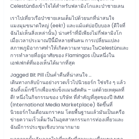
Celestúnยังเข้าใจได้สำหรับฟลามิงโกและป่าชายเลน
เราไปเที่ยวเรือป่าชายเลนเต็มไปด้วยนกที่น่าสนใจ
แมงมุมขนาดใหญ่ (eek!) และแม้แต่บ่อบีบบอล (ดีใจที่
ฉันไม่เห็นสิ่งเหล่านั้น) น่าเศร้าที่มีเพียงไม่กี่ฟลามิงโก
เมื่อเวลาประมาณปีนี้มีหลายพันคน การเปลี่ยนแปลง
สภาพภูมิอากาศทำให้เกิดความหายนะในCelestúnและ
การทำลายที่อยู่อาศัยของ Flamingos เป็นหนึ่งใน
เอฟเฟกต์ที่มองเห็นได้มากที่สุด
Jagged Bit Pill เป็นค่ำคืนที่น่าสนใจ …
เดินทางกลับบ้านอย่างรวดเร็วไปนิวยอร์ก ใช่จริง ๆ แล้ว
ฉันทิ้งเม็กซิโกเพื่อแช่แข็งแมนฮัตตัน – แต่ด้วยเหตุผลที่
ดี! หนึ่งในกิจกรรมของ บริษัท ที่สำคัญที่สุดของปี IMM
(International Media Marketplace) จัดขึ้นที่
นิวยอร์กในเดือนมกราคม โดยพื้นฐานแล้วมันเป็นเครือ
ข่ายความเร็วเต็มวันในอุตสาหกรรมการท่องเที่ยวและ
ฉันมีการประชุมเชิงบวกมากมาย