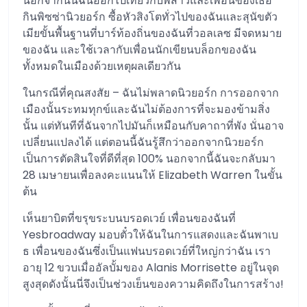
นอกจากนั้นฉันออกไปเที่ยวกับพี่สาวและเพื่อนของเธอ
กินพิซซ่านิวยอร์ก ซื้อหัวสิงโตทั่วไปของฉันและสุนัขตัว
เมียขั้นพื้นฐานที่บาร์ท้องถิ่นของฉันที่วอลเลซ มีจดหมาย
ของฉัน และใช้เวลากับเพื่อนนักเขียนบล็อกของฉัน
ทั้งหมดในเมืองด้วยเหตุผลเดียวกัน
ในกรณีที่คุณสงสัย – ฉันไม่พลาดนิวยอร์ก การออกจาก
เมืองนั้นระทมทุกข์และฉันไม่ต้องการที่จะมองข้ามสิ่ง
นั้น แต่ทันทีที่ฉันจากไปมันก็เหมือนกับคาถาที่พัง นั่นอาจ
เปลี่ยนแปลงได้ แต่ตอนนี้ฉันรู้สึกว่าออกจากนิวยอร์ก
เป็นการตัดสินใจที่ดีที่สุด 100% นอกจากนี้ฉันจะกลับมา
28 เมษายนเพื่อลงคะแนนให้ Elizabeth Warren ในขั้น
ต้น
เห็นยาบิตที่ขรุขระบนบรอดเวย์ เพื่อนของฉันที่
Yesbroadway มอบตั๋วให้ฉันในการแสดงและฉันพาเบ
ธ เพื่อนของฉันซึ่งเป็นแฟนบรอดเวย์ที่ใหญ่กว่าฉัน เรา
อายุ 12 ขวบเมื่ออัลบั้มของ Alanis Morrisette อยู่ในจุด
สูงสุดดังนั้นนี่จึงเป็นช่วงเย็นของความคิดถึงในการสร้าง!