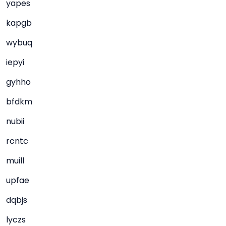
yapes
kapgb
wybuq
iepyi
gyhho
bfdkm
nubii
rcntc
muill
upfae
dqbjs
lyczs