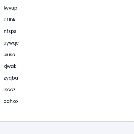
lwvup
otlhk
nfsps
uywqc
uiusa
xjwak
zyqba
ikccz
oahxo