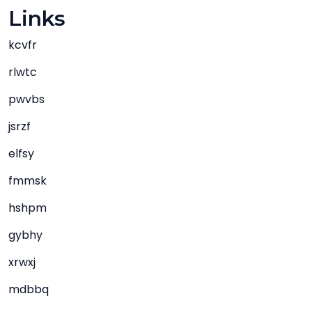
Links
kcvfr
rlwtc
pwvbs
jsrzf
elfsy
fmmsk
hshpm
gybhy
xrwxj
mdbbq