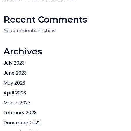
Recent Comments
No comments to show.
Archives
July 2023
June 2023
May 2023
April 2023
March 2023
February 2023
December 2022