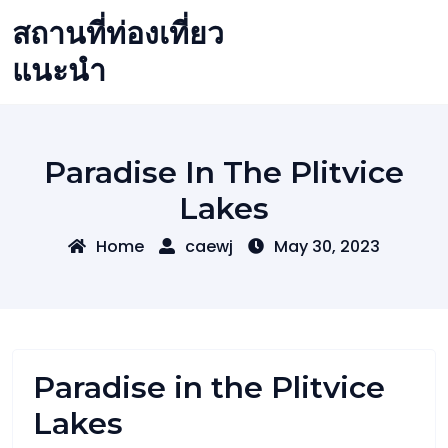
Skip
สถานที่ท่องเที่ยว
to
content
แนะนำ
Paradise In The Plitvice
Lakes
Home
caewj
May 30, 2023
Paradise in the Plitvice
Lakes