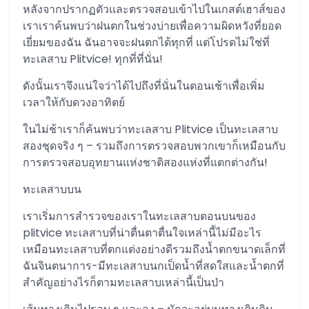
หลังจากปรากฏตัวและตรวจสอบเข้าไปในเกสต์เฮาส์ของ
เราเราค้นพบว่าฝนตกในช่วงบ่ายเพื่อความผิดหวังที่ยอด
เยี่ยมของฉัน ฉันอาจจะฝนตกได้ทุกที่ แต่โปรดไม่ใช่ที่
ทะเลสาบ Plitvice! ทุกที่ที่นั่น!
ดังนั้นเราจึงแน่ใจว่าได้ไปถึงที่นั่นในตอนเช้าเพื่อเพิ่ม
เวลาให้กับดวงอาทิตย์
ในไม่ช้าเราก็ค้นพบว่าทะเลสาบ Plitvice เป็นทะเลสาบ
สองชุดจริง ๆ – รวมถึงการตรวจสอบพวกเขาก็เหมือนกับ
การตรวจสอบอุทยานแห่งชาติสองแห่งที่แตกต่างกัน!
ทะเลสาบบน
เราเริ่มการสำรวจของเราในทะเลสาบตอนบนของ
plitvice ทะเลสาบที่น่าตื่นตาตื่นใจเหล่านี้ไม่มีอะไร
เหมือนทะเลสาบที่ตกแต่งอย่างดีรวมถึงน้ำตกขนาดเล็กที่
ฉันจินตนาการ-มีทะเลสาบนกเป็ดน้ำที่สดใสและน้ำตกที่
สำคัญอย่างไรก็ตามทะเลสาบเหล่านี้เป็นป่า