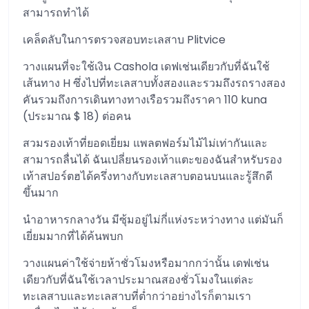
สามารถทำได้
เคล็ดลับในการตรวจสอบทะเลสาบ Plitvice
วางแผนที่จะใช้เงิน Cashola เดฟเช่นเดียวกับที่ฉันใช้
เส้นทาง H ซึ่งไปที่ทะเลสาบทั้งสองและรวมถึงรถรางสอง
คันรวมถึงการเดินทางทางเรือรวมถึงราคา 110 kuna
(ประมาณ $ 18) ต่อคน
สวมรองเท้าที่ยอดเยี่ยม แพลตฟอร์มไม้ไม่เท่ากันและ
สามารถลื่นได้ ฉันเปลี่ยนรองเท้าแตะของฉันสำหรับรอง
เท้าสปอร์ตฮได้ครึ่งทางกับทะเลสาบตอนบนและรู้สึกดี
ขึ้นมาก
นำอาหารกลางวัน มีซุ้มอยู่ไม่กี่แห่งระหว่างทาง แต่มันก็
เยี่ยมมากที่ได้ค้นพบก
วางแผนค่าใช้จ่ายห้าชั่วโมงหรือมากกว่านั้น เดฟเช่น
เดียวกับที่ฉันใช้เวลาประมาณสองชั่วโมงในแต่ละ
ทะเลสาบและทะเลสาบที่ต่ำกว่าอย่างไรก็ตามเรา