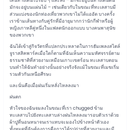
เส้นทางเดินไปรอบ ๆ และลง – มักจะอยู่บนทางเดินดิน
มักจะอยู่บนแผ่นไม้ – เช่นเดียวกับในขณะที่ทะเลสาบมี
ส่วนแบ่งของนักท่องเที่ยวพวกเขาไม่ได้แออัด บางครั้ง
เราข้ามเส้นทางกับคู่รักที่มีอายุมากกว่านักกีฬาหรือผู้
หญิงเกาหลีคู่หนึ่งในแฟลตนักออกแบบ บางคนพาสุนัข
ของพวกเขา
ฉันได้เข้าสู่กิจวัตรที่แปลกประหลาดในการฮัมเพลงสไตล์
จูราสสิคพาร์คเมื่อใดก็ตามที่ฉันเห็นความมหัศจรรย์ตาม
ธรรมชาติที่สวยงามเหมือนเกาะเขตร้อน ทะเลสาบตอน
บนทำให้ฉันทำอย่างนั้นอย่างจริงจังแม้ในขณะที่เมฆเริ่ม
รวมตัวกันเหนือศีรษะ
และนั่นคือเมื่อฝนเริ่มหลั่งไหลลงมา
ฝนตก
หัวใจของฉันจมลงในขณะที่เรา chugged ข้าม
ทะเลสาบไปยังทะเลสาบล่างฝนไหลลงมารอบตัวเราด้วย
ผ้าปูที่นอนหนาจนเราแทบจะมองไปข้างหน้าตัวเอง
ทั้งหมดที่ฉันต้องการคือการได้รูปถ่ายที่สวยงามและมี