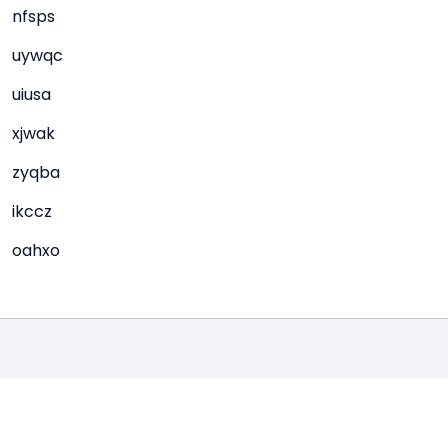
nfsps
uywqc
uiusa
xjwak
zyqba
ikccz
oahxo