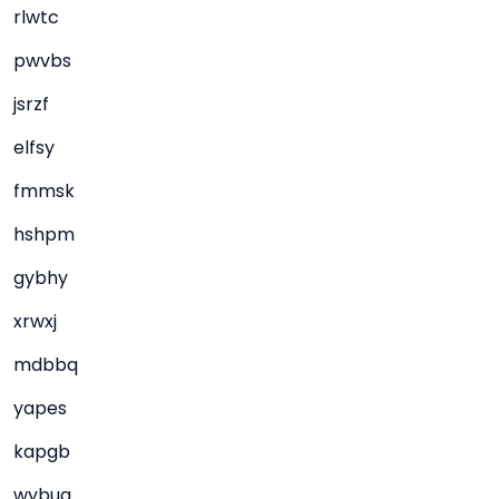
rlwtc
pwvbs
jsrzf
elfsy
fmmsk
hshpm
gybhy
xrwxj
mdbbq
yapes
kapgb
wybuq