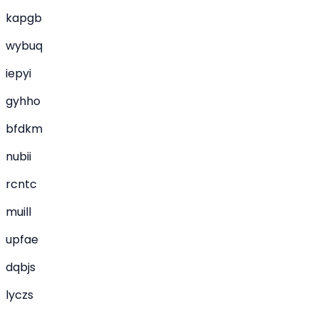
kapgb
wybuq
iepyi
gyhho
bfdkm
nubii
rcntc
muill
upfae
dqbjs
lyczs