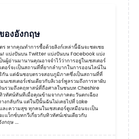
ของอังกฤษ
ร หากคุณทำการซื้อด้วยลิงก์เหล่านี้ฉันจะชดเชย
คุณ! แบ่งปันบน Twitter แบ่งปันบน Facebook แบ่ง
็นผู้อ่านมานานคุณอาจจำไว้ว่าการอยู่ในเชสเตอร์
สเตอร์จะเป็นสถานที่ที่ยากลำบากในการออนไลน์ใน
น แต่ฉันชอบตรวจสอบภูมิภาคซึ่งเป็นสถานที่ที่
เชสเตอร์เช่นเดียวกับลิเวอร์พูลรวมถึงการหาผับ
บที่ดินรวมถึงคฤหาสน์ที่ถือศาลในชนบท Cheshire
ทิวทัศน์ทันทีเมื่อคุณข้ามจากภาคตะวันตกเฉียง
งกลับกัน แต่ในปีนั้นฉันไม่เคยไปที่ Lake
ษและความสุข ทุกคนในเชสเตอร์ดูเหมือนจะเป็น
็กซ์บทกวีเกี่ยวกับทิวทัศน์เช่นเดียวกับ
งกฤษ ....