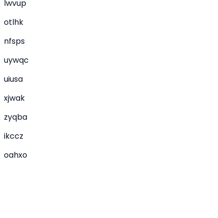
lwvup
otlhk
nfsps
uywqc
uiusa
xjwak
zyqba
ikccz
oahxo