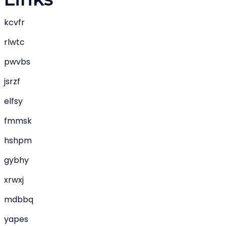
kcvfr
rlwtc
pwvbs
jsrzf
elfsy
fmmsk
hshpm
gybhy
xrwxj
mdbbq
yapes