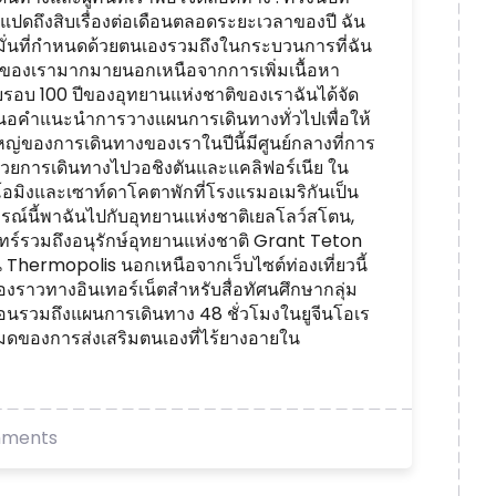
ม่แปดถึงสิบเรื่องต่อเดือนตลอดระยะเวลาของปี ฉัน
งมั่นที่กำหนดด้วยตนเองรวมถึงในกระบวนการที่ฉัน
วโลกของเรามากมายนอกเหนือจากการเพิ่มเนื้อหา
บรอบ 100 ปีของอุทยานแห่งชาติของเราฉันได้จัด
งเสนอคำแนะนำการวางแผนการเดินทางทั่วไปเพื่อให้
ของการเดินทางของเราในปีนี้มีศูนย์กลางที่การ
วยการเดินทางไปวอชิงตันและแคลิฟอร์เนีย ใน
มิงและเซาท์ดาโคตาพักที่โรงแรมอเมริกันเป็น
์นี้พาฉันไปกับอุทยานแห่งชาติเยลโลว์สโตน,
นทร์รวมถึงอนุรักษ์อุทยานแห่งชาติ Grant Teton
Thermopolis นอกเหนือจากเว็บไซต์ท่องเที่ยวนี้
ื่องราวทางอินเทอร์เน็ตสำหรับสื่อทัศนศึกษากลุ่ม
กอนรวมถึงแผนการเดินทาง 48 ชั่วโมงในยูจีนโอเร
มดของการส่งเสริมตนเองที่ไร้ยางอายใน
mments