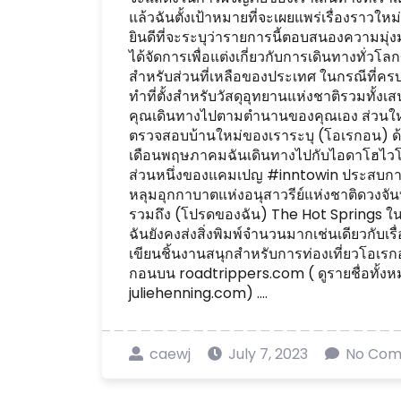
แล้วฉันตั้งเป้าหมายที่จะเผยแพร่เรื่องราวให
ยินดีที่จะระบุว่ารายการนี้ตอบสนองความมุ่
ได้จัดการเพื่อแต่งเกี่ยวกับการเดินทางทั่
สำหรับส่วนที่เหลือของประเทศ ในกรณีที่คร
ทำที่ตั้งสำหรับวัสดุอุทยานแห่งชาติรวมทั้
คุณเดินทางไปตามตำนานของคุณเอง ส่วนใหญ่
ตรวจสอบบ้านใหม่ของเราระบุ (โอเรกอน) ด้
เดือนพฤษภาคมฉันเดินทางไปกับไอดาโฮไวโอ
ส่วนหนึ่งของแคมเปญ #inntowin ประสบการณ
หลุมอุกกาบาตแห่งอนุสาวรีย์แห่งชาติดวงจั
รวมถึง (โปรดของฉัน) The Hot Springs ใน 
ฉันยังคงส่งสิ่งพิมพ์จำนวนมากเช่นเดียวกับเร
เขียนชิ้นงานสนุกสำหรับการท่องเที่ยวโอเร
กอนบน roadtrippers.com ( ดูรายชื่อทั้งห
juliehenning.com) ....
caewj
July 7, 2023
No Co