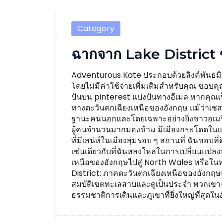
Category
ฉากจาก Lake District 
Adventurous Kate ประกอบด้วยลิงค์พันธมิต
โดยไม่มีค่าใช้จ่ายเพิ่มเติมสำหรับคุณ ขอบ
ปันบน pinterest แบ่งปันทางอีเมล หากคุณเป
ทางตะวันตกเฉียงเหนือของอังกฤษ แม้ว่าเช
ฐานะคนนอกและโดยเฉพาะอย่างยิ่งชาวอเมริกั
ผู้คนจำนวนมากมองข้าม มีเมืองกระโดดในแมน
ที่มีเสน่ห์ในเมืองสุ่มรอบ ๆ สถานที่ ฉันชอ
เช่นเดียวกับที่ฉันหลงใหลในการเปลี่ยนแปลง
เหนือของอังกฤษไปสู่ ​​North Wales หรือในทา
District: ภาคตะวันตกเฉียงเหนือของอังกฤ
สมบัติเขตทะเลสาบและดูเป็นประจำ พวกเขาจะแว
ธรรมชาติการเดินและภูเขาที่ยิ่งใหญ่ที่สุดในอั