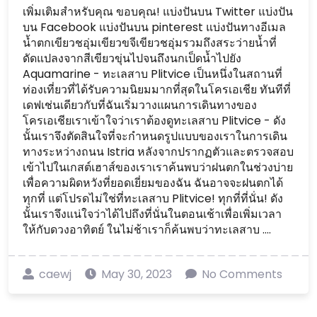
เพิ่มเติมสำหรับคุณ ขอบคุณ! แบ่งปันบน Twitter แบ่งปัน
บน Facebook แบ่งปันบน pinterest แบ่งปันทางอีเมล
น้ำตกเขียวชอุ่มเขียวขจีเขียวชอุ่มรวมถึงสระว่ายน้ำที่
ดัดแปลงจากสีเขียวขุ่นไปจนถึงนกเป็ดน้ำไปยัง
Aquamarine - ทะเลสาบ Plitvice เป็นหนึ่งในสถานที่
ท่องเที่ยวที่ได้รับความนิยมมากที่สุดในโครเอเชีย ทันทีที่
เดฟเช่นเดียวกับที่ฉันเริ่มวางแผนการเดินทางของ
โครเอเชียเราเข้าใจว่าเราต้องดูทะเลสาบ Plitvice - ดัง
นั้นเราจึงตัดสินใจที่จะกำหนดรูปแบบของเราในการเดิน
ทางระหว่างถนน Istria หลังจากปรากฏตัวและตรวจสอบ
เข้าไปในเกสต์เฮาส์ของเราเราค้นพบว่าฝนตกในช่วงบ่าย
เพื่อความผิดหวังที่ยอดเยี่ยมของฉัน ฉันอาจจะฝนตกได้
ทุกที่ แต่โปรดไม่ใช่ที่ทะเลสาบ Plitvice! ทุกที่ที่นั่น! ดัง
นั้นเราจึงแน่ใจว่าได้ไปถึงที่นั่นในตอนเช้าเพื่อเพิ่มเวลา
ให้กับดวงอาทิตย์ ในไม่ช้าเราก็ค้นพบว่าทะเลสาบ ....
caewj
May 30, 2023
No Comments