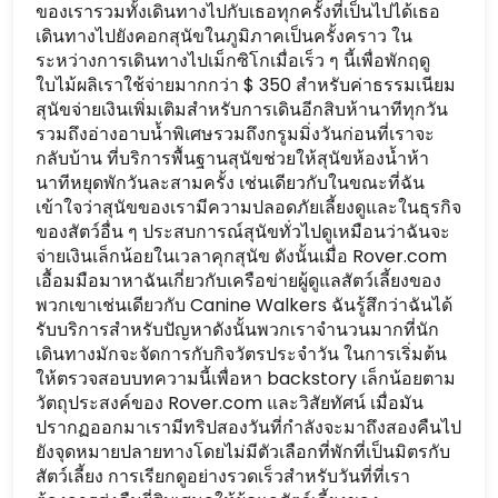
ของเรารวมทั้งเดินทางไปกับเธอทุกครั้งที่เป็นไปได้เธอ
เดินทางไปยังคอกสุนัขในภูมิภาคเป็นครั้งคราว ใน
ระหว่างการเดินทางไปเม็กซิโกเมื่อเร็ว ๆ นี้เพื่อพักฤดู
ใบไม้ผลิเราใช้จ่ายมากกว่า $ 350 สำหรับค่าธรรมเนียม
สุนัขจ่ายเงินเพิ่มเติมสำหรับการเดินอีกสิบห้านาทีทุกวัน
รวมถึงอ่างอาบน้ำพิเศษรวมถึงกรูมมิ่งวันก่อนที่เราจะ
กลับบ้าน ที่บริการพื้นฐานสุนัขช่วยให้สุนัขห้องน้ำห้า
นาทีหยุดพักวันละสามครั้ง เช่นเดียวกับในขณะที่ฉัน
เข้าใจว่าสุนัขของเรามีความปลอดภัยเลี้ยงดูและในธุรกิจ
ของสัตว์อื่น ๆ ประสบการณ์สุนัขทั่วไปดูเหมือนว่าฉันจะ
จ่ายเงินเล็กน้อยในเวลาคุกสุนัข ดังนั้นเมื่อ Rover.com
เอื้อมมือมาหาฉันเกี่ยวกับเครือข่ายผู้ดูแลสัตว์เลี้ยงของ
พวกเขาเช่นเดียวกับ Canine Walkers ฉันรู้สึกว่าฉันได้
รับบริการสำหรับปัญหาดังนั้นพวกเราจำนวนมากที่นัก
เดินทางมักจะจัดการกับกิจวัตรประจำวัน ในการเริ่มต้น
ให้ตรวจสอบบทความนี้เพื่อหา backstory เล็กน้อยตาม
วัตถุประสงค์ของ Rover.com และวิสัยทัศน์ เมื่อมัน
ปรากฏออกมาเรามีทริปสองวันที่กำลังจะมาถึงสองคืนไป
ยังจุดหมายปลายทางโดยไม่มีตัวเลือกที่พักที่เป็นมิตรกับ
สัตว์เลี้ยง การเรียกดูอย่างรวดเร็วสำหรับวันที่ที่เรา