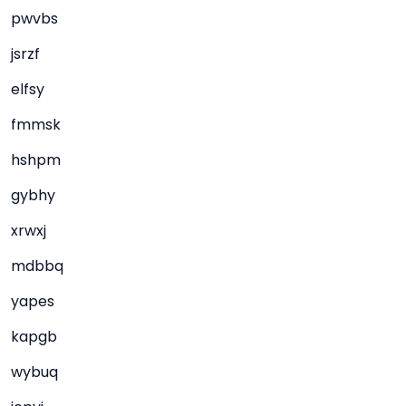
pwvbs
jsrzf
elfsy
fmmsk
hshpm
gybhy
xrwxj
mdbbq
yapes
kapgb
wybuq