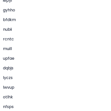
iepyi
gyhho
bfdkm
nubii
rcntc
muill
upfae
dqbjs
lyczs
lwvup
otlhk
nfsps