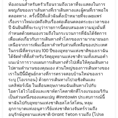
ท้องถนนสำหรับครัวเรือนรวมถึงเวลาที่จะแสดงในการ
ผจญภัยของเราเส้นทางที่เราเดินทางและผู้คนที่เราพอใจ
ตลอดทาง . ครั้งนี้ปีที่แล้วฉันตั้งเป้าหมายที่จะเผยแพร่
เรื่องราวใหม่แปดถึงสิบเรื่องต่อเดือนตลอดระยะเวลาของ
ปี ฉันยินดีที่จะระบุว่ารายการนี้ตอบสนองความมุ่งมั่นที่
กำหนดด้วยตนเองรวมถึงในกระบวนการที่ฉันได้จัดการ
เพื่อแต่งเกี่ยวกับการเดินทางทั่วโลกของเรามากมายนอก
เหนือจากการเพิ่มเนื้อหาสำหรับส่วนที่เหลือของประเทศ
ในกรณีที่ครบรอบ 100 ปีของอุทยานแห่งชาติของเราฉัน
ได้จัดทำที่ตั้งสำหรับวัสดุอุทยานแห่งชาติรวมทั้งเสนอคำ
แนะนำการวางแผนการเดินทางทั่วไปเพื่อให้คุณเดินทาง
ไปตามตำนานของคุณเอง ส่วนใหญ่ของการเดินทางของ
เราในปีนี้มีศูนย์กลางที่การตรวจสอบบ้านใหม่ของเรา
ระบุ (โอเรกอน) ด้วยการเดินทางไปวอชิงตันและ
แคลิฟอร์เนีย ในเดือนพฤษภาคมฉันเดินทางไปกับ
ไอดาโฮไวโอมิงและเซาท์ดาโคตาพักที่โรงแรมอเมริกัน
เป็นส่วนหนึ่งของแคมเปญ #inntowin ประสบการณ์นี้
พาฉันไปกับอุทยานแห่งชาติเยลโลว์สโตน, หลุม
อุกกาบาตแห่งอนุสาวรีย์แห่งชาติดวงจันทร์รวมถึง
อนุรักษ์อุทยานแห่งชาติ Grant Teton รวมถึง (โปรด