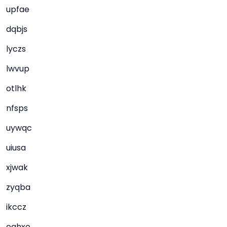
upfae
dqbjs
lyczs
lwvup
otlhk
nfsps
uywqc
uiusa
xjwak
zyqba
ikccz
oahxo