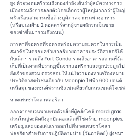
สูง ด้วยวงดนตรีรวมถึงกองกำลังเต้นรำผู้สมัครทางการ
เมืองรวมถึงการลอยตัวโดยเด็กกว่าผู้ใหญ่มากกว่าผู้ใหญ่
ครัวเรือนสามารถซื้อด้วงภูมิภาคจากรถพ่วงอาหาร
(หรือขนมฝ้าย 2 ดอลลาร์จากผู้ขายผลักรถเข็นขาย
ของชำขึ้นมารวมถึงถนน)
การหาที่จอดรถที่จอดรถพร้อมความสะดวกในการเป็น
สมาชิกในครอบครัวเราอธิบายอาคารประวัติศาสตร์ให้
กับเด็ก ๆ รวมถึง Fort Conde รวมถึงอาคารสถานที่จัด
เก็บที่เป็นทาสที่ปรากฏขึ้นจากแอฟริกาและถูกประมูลไป
ยังเจ้าของสวน ตรวจสอบให้แน่ใจว่ามองหาเครื่องหมาย
ประวัติศาสตร์เช่นเดียวกับ Moonpie ไฟฟ้า 600 ปอนด์
เหนือมุมของเซนต์ฟรานซิสเช่นเดียวกับถนนเซนต์โจเซฟ
หาดเพนซาโคลาฟลอริดา
ออกจากขบวนพาเหรดด้วยสิ่งที่ผู้คลั่งไคล้ mardi gras
ส่วนใหญ่จะคิดถึงลูกปัดคอลเล็ตที่โชคร้าย, moonpies,
เหรียญและของเล่นเราออกไปที่หาดเพนซาโคลา
ฟลอริดาสำหรับการปฏิบัติตามบ่าย (วันอาทิตย์) ฝูงชน“