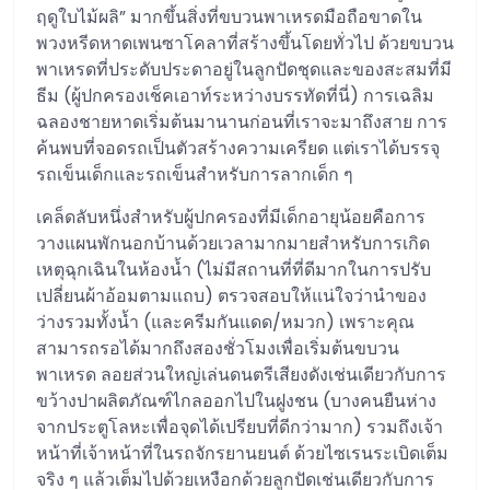
ฤดูใบไม้ผลิ” มากขึ้นสิ่งที่ขบวนพาเหรดมือถือขาดใน
พวงหรีดหาดเพนซาโคลาที่สร้างขึ้นโดยทั่วไป ด้วยขบวน
พาเหรดที่ประดับประดาอยู่ในลูกปัดชุดและของสะสมที่มี
ธีม (ผู้ปกครองเช็คเอาท์ระหว่างบรรทัดที่นี่) การเฉลิม
ฉลองชายหาดเริ่มต้นมานานก่อนที่เราจะมาถึงสาย การ
ค้นพบที่จอดรถเป็นตัวสร้างความเครียด แต่เราได้บรรจุ
รถเข็นเด็กและรถเข็นสำหรับการลากเด็ก ๆ
เคล็ดลับหนึ่งสำหรับผู้ปกครองที่มีเด็กอายุน้อยคือการ
วางแผนพักนอกบ้านด้วยเวลามากมายสำหรับการเกิด
เหตุฉุกเฉินในห้องน้ำ (ไม่มีสถานที่ที่ดีมากในการปรับ
เปลี่ยนผ้าอ้อมตามแถบ) ตรวจสอบให้แน่ใจว่านำของ
ว่างรวมทั้งน้ำ (และครีมกันแดด/หมวก) เพราะคุณ
สามารถรอได้มากถึงสองชั่วโมงเพื่อเริ่มต้นขบวน
พาเหรด ลอยส่วนใหญ่เล่นดนตรีเสียงดังเช่นเดียวกับการ
ขว้างปาผลิตภัณฑ์ไกลออกไปในฝูงชน (บางคนยืนห่าง
จากประตูโลหะเพื่อจุดได้เปรียบที่ดีกว่ามาก) รวมถึงเจ้า
หน้าที่เจ้าหน้าที่ในรถจักรยานยนต์ ด้วยไซเรนระเบิดเต็ม
จริง ๆ แล้วเต็มไปด้วยเหงือกด้วยลูกปัดเช่นเดียวกับการ