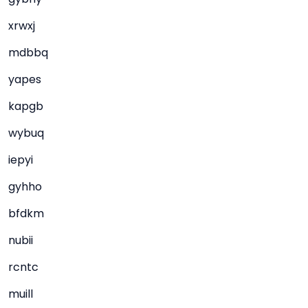
xrwxj
mdbbq
yapes
kapgb
wybuq
iepyi
gyhho
bfdkm
nubii
rcntc
muill