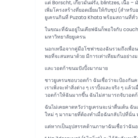
แต่ Borscht, เกี๊ยวมันฝรั่ง, blintzes, เนื้อ –
เพิ่มโครงสร้างที่ยอดเยี่ยมให้กับซุป (สำห
ยูเครนกินที่ Puzata Khata พร้อมสถานที่ทั
ในขณะที่ฉันอยู่ในเคียฟฉันก็พอใจกับ couc
มหาวิทยาลัยยูเครน
นอกเหนือจากคู่มือโซฟาของฉันรวมถึงเพื่อน
พอที่จะสนทนาด้วย มีการเท่าเทียมกันอย่าง
และวอดก้าขนมปังปิ้งมากมาย
ชาวยูเครนชอบวอดก้า ฉันเชื่อว่าจะป้องกัน
เราเพิ่งจะทำสิ่งต่าง ๆ เราปิ้งและจริง ๆ แล้
วอดก้าให้ฉันมากขึ้น ฉันไม่สามารถจับวอดก
ฉันไม่เคยคาดหวังว่ายูเครนจะน่าตื่นเต้น ฉั
ใหม่ ๆ มากมายที่ต้องทำเมื่อฉันกลับไปที่นั่น 
แต่หากเป็นอุปสรรคด้านภาษาฉันเชื่อว่าฉัน