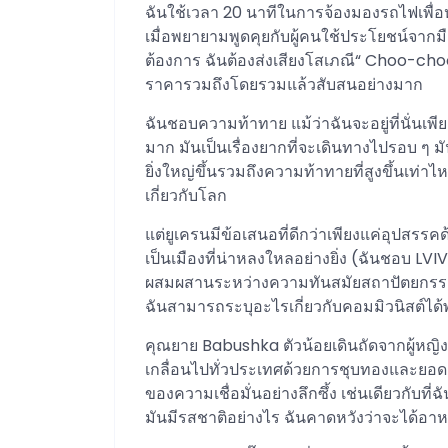
ฉันใช้เวลา 20 นาทีในการจ้องมองรถไฟเพื่อ
เมื่อพยายามพูดคุยกับผู้คนใช้ประโยชน์จากมือมา
ต้องการ ฉันต้องส่งเสียงโสเภณี“ Choo-cho
ราคารวมถึงโดยรวมแล้วสับสนอย่างมาก
ฉันชอบความท้าทาย แม้ว่าฉันจะอยู่ที่นั่นเพี
มาก มันเป็นเรื่องยากที่จะเดินทางไปรอบ ๆ มั
ยิ่งใหญ่ขึ้นรวมถึงความท้าทายที่สูงขึ้นเท่าไ
เกี่ยวกับโลก
แต่ยูเครนมีข้อเสนอที่ดีกว่าเพียงแค่อุปสรร
เป็นเมืองที่น่าหลงใหลอย่างยิ่ง (ฉันชอบ LVIV
ผสมผสานระหว่างความทันสมัยสถาปัตยกรรม
ฉันสามารถระบุอะไรเกี่ยวกับคอมมิวนิสต์
คุณยาย Babushka ตัวน้อยเดินถัดจากผู้หญิง
เกลื่อนไปทั่วประเทศด้วยการชุบทองและยอด
ของความเชื่อมั่นอย่างลึกซึ้ง เช่นเดียวกับท
มันมีรสชาติอย่างไร ฉันคาดหวังว่าจะได้อาหารท