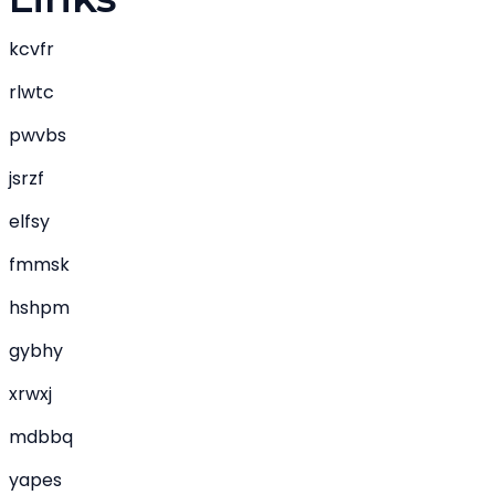
kcvfr
rlwtc
pwvbs
jsrzf
elfsy
fmmsk
hshpm
gybhy
xrwxj
mdbbq
yapes