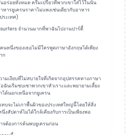
 มันอร่อยทั้งหมด ครีมเปรี้ยวที่พวกเขาใส่ไว้ในนั้น
รับอาหารยูเครนราคาไม่แพงเช่นเดียวกับอาหาร
่วประเทศ)
hsurfers จำนวนมากที่พาฉันไปงานปาร์ตี้
คนหนึ่งของเธอไม่มีใครพูดภาษาอังกฤษได้เพียง
มาก
ความเงียบที่ไม่สบายใจที่เกิดจากอุปสรรคทางภาษา
วเมื่อฉันเริ่มซบเซาพวกเขาหัวเราะและพยายามเลี้ยง
้าได้นอกเหนือจากยูเครน
นแทบจะไม่เกาพื้นผิวของประเทศใหญ่นี้โดยให้สิ่ง
หนึ่งสัปดาห์ไม่ได้ใกล้เคียงกับการเป็นเพียงพอ
อาจต้องการค้นพบยูเครนก่อน