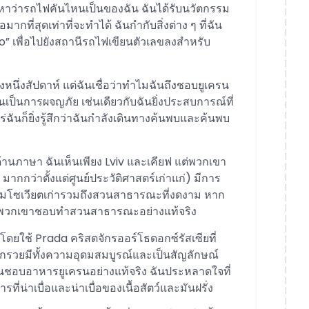
หาว่ารถไฟคันไหนเป็นของฉัน ฉันได้รับนวัตกรรม
กที่สุดเท่าที่จะทำได้ ฉันกำกับสิ่งต่าง ๆ ที่ฉัน
o” เพื่อไปยังสถานีรถไฟเขียนตัวเลขลงสำหรับ
ยงหนึ่งสัปดาห์ แต่ฉันเชื่อว่าทำไมฉันถึงชอบยูเครน
นเป็นการผจญภัย เช่นเดียวกับฉันยิ่งประสบการณ์ที่
หร่ฉันก็ยิ่งรู้สึกว่าฉันกำลังเดินทางค้นพบและค้นพบ
คด้านภาษา ฉันเห็นเพียง Lviv และเคียฟ แต่พวกเขา
 มากกว่าตั้งแต่ศูนย์ประวัติศาสตร์เก่าแก่) มีการ
โซเวียตเก่ารวมถึงสวนสาธารณะที่งดงาม หาก
ได้พวกเขาชอบทำสวนสาธารณะอย่างแท้จริง
โดยใช้ Prada คริสตจักรออร์โธดอกซ์รัสเซียที่
กรวยมีทั้งความอุดมสมบูรณ์และเป็นสัญลักษณ์
ี่ฉันชอบอาหารยูเครนอย่างแท้จริง ฉันประหลาดใจที่
ี่น่าเบื่อและน่าเบื่อของเนื้อสัตว์และมันฝรั่ง