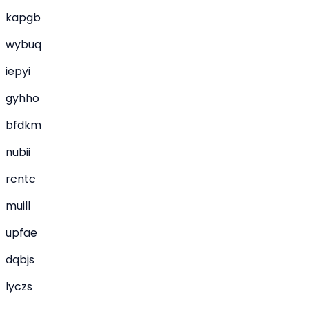
kapgb
wybuq
iepyi
gyhho
bfdkm
nubii
rcntc
muill
upfae
dqbjs
lyczs