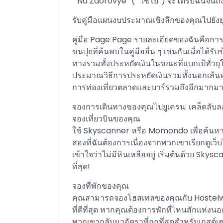
“ Na Zdorovye” (“ ไชโย”) จะได้รับฉันจนถึ
รับคู่มือแผนงบประมาณเชิงลึกของคุณไปยังย
คู่มือ Page Page รายละเอียดของฉันคือกา
ขนปุยที่ค้นพบในคู่มืออื่น ๆ เช่นกันเมื่อได้ร
ทางรวมทั้งประหยัดเงินในขณะที่แบกเป้ทั่
ประมาณวิธีการประหยัดเงินรวมทั้งนอกเส้นทางที
การท่องเที่ยวตลาดและบาร์รวมถึงอีกมากมาย! คล
จองการเดินทางของคุณไปยูเครน: เคล็ดลับลอ
จองเที่ยวบินของคุณ
ใช้ Skyscanner หรือ Momondo เพื่อค้นหาเท
สองที่ฉันต้องการเนื่องจากพวกเขาเรียกดูเว็
เข้าใจว่าไม่มีหินเหลืออยู่ เริ่มต้นด้วย Sky
ที่สุด!
จองที่พักของคุณ
คุณสามารถจองโฮสเทลของคุณกับ Hostelworld
ที่ดีที่สุด หากคุณต้องการพักที่ไหนสักแห่
พวกเขากลับมาอัตราที่ถูกที่สุดสำหรับเกสต์