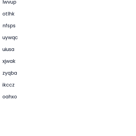
lwvup
otlhk
nfsps
uywqc
uiusa
xjwak
zyqba
ikccz
oahxo