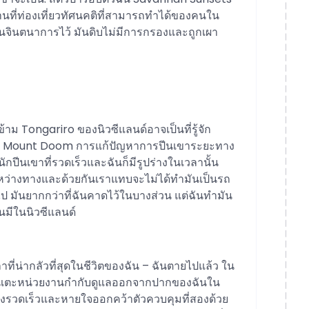
ถานที่ท่องเที่ยวทัศนคติที่สามารถทำได้ของคนใน
่ฉันจินตนาการไว้ มันดิบไม่มีการกรองและถูกเผา
รข้าม Tongariro ของนิวซีแลนด์อาจเป็นที่รู้จัก
ั้งของ Mount Doom การแก้ปัญหาการปีนเขาระยะทาง
่นักปีนเขาที่รวดเร็วและฉันก็มีรูปร่างในเวลานั้น
ขาระหว่างทางและด้วยกันเราแทบจะไม่ได้ทำมันเป็นรถ
กไป มันยากกว่าที่ฉันคาดไว้ในบางส่วน แต่ฉันทำมัน
่ฉันมีในนิวซีแลนด์
วลาที่น่ากลัวที่สุดในชีวิตของฉัน – ฉันตายไปแล้ว ใน
งฉันเตะหน่วยงานกำกับดูแลออกจากปากของฉันใน
ย่างรวดเร็วและหายใจออกคว้าตัวควบคุมที่สองด้วย