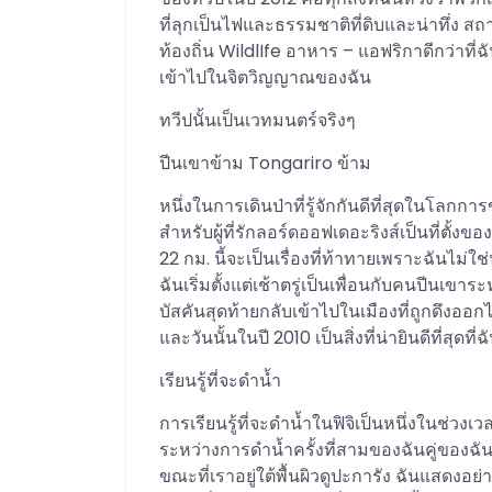
ที่ลุกเป็นไฟและธรรมชาติที่ดิบและน่าทึ่ง ส
ท้องถิ่น WildlIfe อาหาร – แอฟริกาดีกว่าที
เข้าไปในจิตวิญญาณของฉัน
ทวีปนั้นเป็นเวทมนตร์จริงๆ
ปีนเขาข้าม Tongariro ข้าม
หนึ่งในการเดินป่าที่รู้จักกันดีที่สุดในโลกกา
สำหรับผู้ที่รักลอร์ดออฟเดอะริงส์เป็นที่ต
22 กม. นี้จะเป็นเรื่องที่ท้าทายเพราะฉันไม่ใช
ฉันเริ่มตั้งแต่เช้าตรู่เป็นเพื่อนกับคนปีนเ
บัสคันสุดท้ายกลับเข้าไปในเมืองที่ถูกดึงออ
และวันนั้นในปี 2010 เป็นสิ่งที่น่ายินดีที่สุดที
เรียนรู้ที่จะดำน้ำ
การเรียนรู้ที่จะดำน้ำในฟิจิเป็นหนึ่งในช่วงเ
ระหว่างการดำน้ำครั้งที่สามของฉันคู่ขอ
ขณะที่เราอยู่ใต้พื้นผิวดูปะการัง ฉันแสดงอ