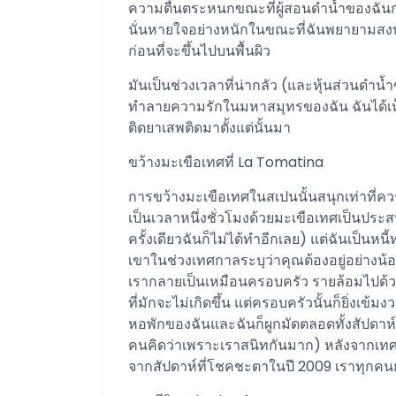
ความตื่นตระหนกขณะที่ผู้สอนดำน้ำของฉันกร
นั่นหายใจอย่างหนักในขณะที่ฉันพยายามสงบส
ก่อนที่จะขึ้นไปบนพื้นผิว
มันเป็นช่วงเวลาที่น่ากลัว (และหุ้นส่วนดำน้
ทำลายความรักในมหาสมุทรของฉัน ฉันได้เห็
ติดยาเสพติดมาตั้งแต่นั้นมา
ขว้างมะเขือเทศที่ La Tomatina
การขว้างมะเขือเทศในสเปนนั้นสนุกเท่าที่ควร 
เป็นเวลาหนึ่งชั่วโมงด้วยมะเขือเทศเป็นประส
ครั้งเดียวฉันก็ไม่ได้ทำอีกเลย) แต่ฉันเป็น
เขาในช่วงเทศกาลระบุว่าคุณต้องอยู่อย่างน้
เรากลายเป็นเหมือนครอบครัว รายล้อมไปด้ว
ที่มักจะไม่เกิดขึ้น แต่ครอบครัวนั้นก็ยิ่งเข
หอพักของฉันและฉันก็ผูกมัดตลอดทั้งสัปดาห์ เ
คนคิดว่าเพราะเราสนิทกันมาก) หลังจากเทศก
จากสัปดาห์ที่โชคชะตาในปี 2009 เราทุกคนย