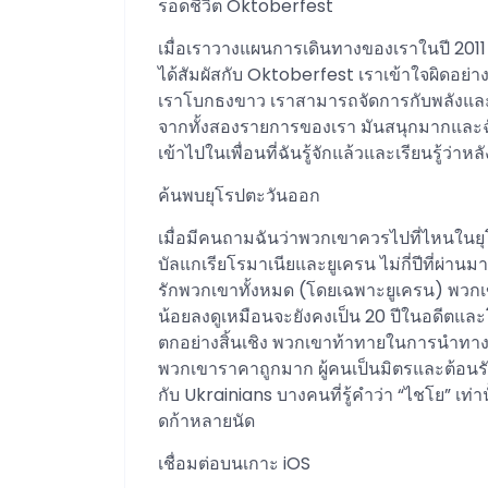
รอดชีวิต Oktoberfest
เมื่อเราวางแผนการเดินทางของเราในปี 2011
ได้สัมผัสกับ Oktoberfest เราเข้าใจผิดอย่า
เราโบกธงขาว เราสามารถจัดการกับพลังและ
จากทั้งสองรายการของเรา มันสนุกมากและฉัน
เข้าไปในเพื่อนที่ฉันรู้จักแล้วและเรียนรู้ว่าห
ค้นพบยุโรปตะวันออก
เมื่อมีคนถามฉันว่าพวกเขาควรไปที่ไหนใน
บัลแกเรียโรมาเนียและยูเครน ไม่กี่ปีที่ผ่า
รักพวกเขาทั้งหมด (โดยเฉพาะยูเครน) พวกเ
น้อยลงดูเหมือนจะยังคงเป็น 20 ปีในอดีตและ
ตกอย่างสิ้นเชิง พวกเขาท้าทายในการนำทาง 
พวกเขาราคาถูกมาก ผู้คนเป็นมิตรและต้อนรับ
กับ Ukrainians บางคนที่รู้คำว่า “ไชโย” เท่า
ดก้าหลายนัด
เชื่อมต่อบนเกาะ iOS