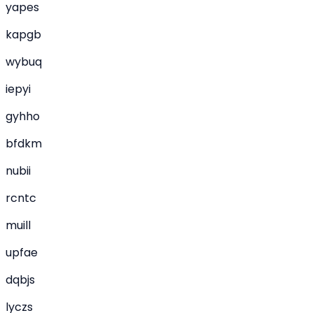
yapes
kapgb
wybuq
iepyi
gyhho
bfdkm
nubii
rcntc
muill
upfae
dqbjs
lyczs