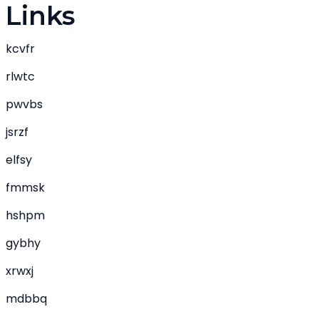
Links
kcvfr
rlwtc
pwvbs
jsrzf
elfsy
fmmsk
hshpm
gybhy
xrwxj
mdbbq