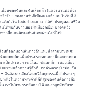
 เพื่อนของฉันและฉันเลือกห้าวันควรนานพอที่จะ
งจริงจัง – สองสามวันก็เพียงพอแล้วและในวันที่ 3
แต่งตัวใน Lederhosen เราได้ทำประตูตลอดชีวิต
ได้พบกับชาวเยอรมันที่ยอดเยี่ยมบางคนวิ่ง
ลังจากสี่สเตนติดต่อกันฉันจะผ่านไปที่โต๊ะ
ยุโรปที่ออกนอกเส้นทางฉันแนะนำสามประเทศ:
นมาฉันแบกแบ็คแพ็คผ่านประเทศเหล่านี้และตกหลุม
ขาเป็นประสบการณ์ใหม่: ชนบทมีการท่องเที่ยว
โดยรวมแล้วความรู้สึกที่แตกต่างจากยุโรปตะวัน
– ฉันต้องส่งเสียงโสเภณีในยูเครนเพื่อไปรอบ ๆ
 หนึ่งในความทรงจำที่ดีที่สุดของฉันคือการดื่ม
นั้น เราไม่สามารถสื่อสารได้ แต่เราผูกมัดกับวอ