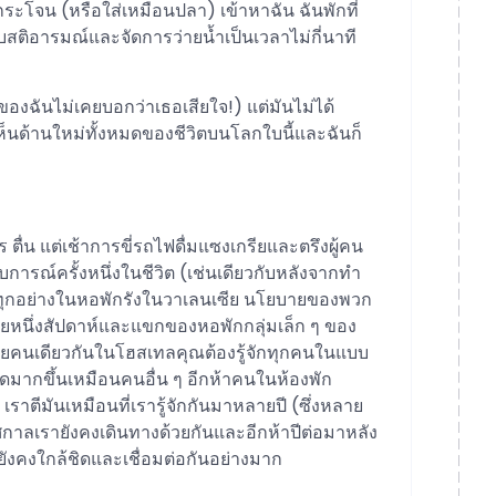
ะโจน (หรือใส่เหมือนปลา) เข้าหาฉัน ฉันพักที่
ติอารมณ์และจัดการว่ายน้ำเป็นเวลาไม่กี่นาที
ำของฉันไม่เคยบอกว่าเธอเสียใจ!) แต่มันไม่ได้
นด้านใหม่ทั้งหมดของชีวิตบนโลกใบนี้และฉันก็
ตื่น แต่เช้าการขี่รถไฟดื่มแซงเกรียและตรึงผู้คน
บการณ์ครั้งหนึ่งในชีวิต (เช่นเดียวกับหลังจากทำ
หนี้ทุกอย่างในหอพักรังในวาเลนเซีย นโยบายของพวก
อยหนึ่งสัปดาห์และแขกของหอพักกลุ่มเล็ก ๆ ของ
ยคนเดียวกันในโฮสเทลคุณต้องรู้จักทุกคนในแบบ
้มงวดมากขึ้นเหมือนคนอื่น ๆ อีกห้าคนในห้องพัก
ราตีมันเหมือนที่เรารู้จักกันมาหลายปี (ซึ่งหลาย
าลเรายังคงเดินทางด้วยกันและอีกห้าปีต่อมาหลัง
ังคงใกล้ชิดและเชื่อมต่อกันอย่างมาก