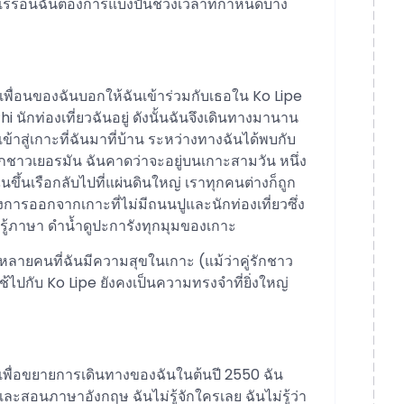
นเร่ร่อนฉันต้องการแบ่งปันช่วงเวลาที่กำหนดบาง
พื่อนของฉันบอกให้ฉันเข้าร่วมกับเธอใน Ko Lipe
 Phi นักท่องเที่ยวฉันอยู่ ดังนั้นฉันจึงเดินทางมานาน
ข้าสู่เกาะที่ฉันมาที่บ้าน ระหว่างทางฉันได้พบกับ
รักชาวเยอรมัน ฉันคาดว่าจะอยู่บนเกาะสามวัน หนึ่ง
ขึ้นเรือกลับไปที่แผ่นดินใหญ่ เราทุกคนต่างก็ถูก
งการออกจากเกาะที่ไม่มีถนนปูและนักท่องเที่ยวซึ่ง
ู้ภาษา ดำน้ำดูปะการังทุกมุมของเกาะ
ลายคนที่ฉันมีความสุขในเกาะ (แม้ว่าคู่รักชาว
ช้ไปกับ Ko Lipe ยังคงเป็นความทรงจำที่ยิ่งใหญ่
นเพื่อขยายการเดินทางของฉันในต้นปี 2550 ฉัน
ยและสอนภาษาอังกฤษ ฉันไม่รู้จักใครเลย ฉันไม่รู้ว่า