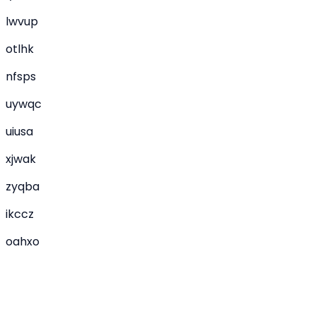
lwvup
otlhk
nfsps
uywqc
uiusa
xjwak
zyqba
ikccz
oahxo