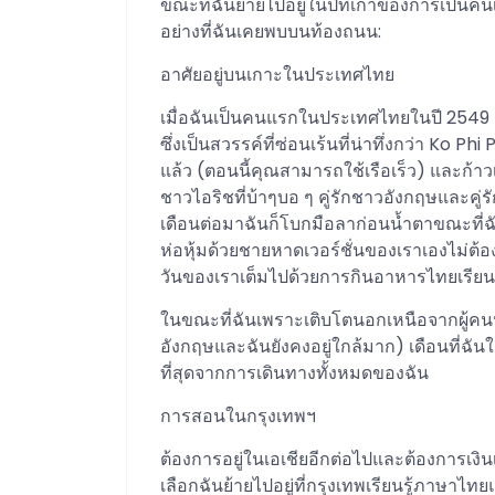
ขณะที่ฉันย้ายไปอยู่ในปีที่เก้าของการเป็นค
อย่างที่ฉันเคยพบบนท้องถนน:
อาศัยอยู่บนเกาะในประเทศไทย
เมื่อฉันเป็นคนแรกในประเทศไทยในปี 2549 เ
ซึ่งเป็นสวรรค์ที่ซ่อนเร้นที่น่าทึ่งกว่า Ko Phi
แล้ว (ตอนนี้คุณสามารถใช้เรือเร็ว) และก้าวเ
ชาวไอริชที่บ้าๆบอ ๆ คู่รักชาวอังกฤษและคู่
เดือนต่อมาฉันก็โบกมือลาก่อนน้ำตาขณะที่ฉัน
ห่อหุ้มด้วยชายหาดเวอร์ชั่นของเราเองไม่ต้อ
วันของเราเต็มไปด้วยการกินอาหารไทยเรียนร
ในขณะที่ฉันเพราะเติบโตนอกเหนือจากผู้คนห
อังกฤษและฉันยังคงอยู่ใกล้มาก) เดือนที่ฉันใ
ที่สุดจากการเดินทางทั้งหมดของฉัน
การสอนในกรุงเทพฯ
ต้องการอยู่ในเอเชียอีกต่อไปและต้องการเงิ
เลือกฉันย้ายไปอยู่ที่กรุงเทพเรียนรู้ภาษาไท