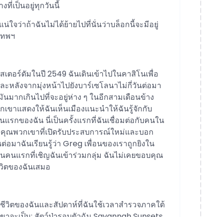
ี่เป็นอยู่ทุกวันนี้
่ใจว่าถ้าฉันไม่ได้ย้ายไปที่นั่นว่าบล็อกนี้จะมีอยู่
เทพฯ
เตอร์ดัมในปี 2549 ฉันเดินเข้าไปในคาสิโนเพื่อ
ๆ และหลังจากมุ่งหน้าไปยังบาร์เซโลนาไม่กี่วันต่อมา
มันมากเกินไปที่จะอยู่ห่าง ๆ ในอีกสามเดือนข้าง
วกเขาแสดงให้ฉันเห็นเมืองแนะนำให้ฉันรู้จักกับ
รกของฉัน นี่เป็นครั้งแรกที่ฉันเชื่อมต่อกับคนใน
ขอบคุณพวกเขาที่เปิดรับประสบการณ์ใหม่และบอก
ต่อมาฉันเรียนรู้ว่า Greg เพื่อนของเราถูกยิงใน
นคนแรกที่เชิญฉันเข้าร่วมกลุ่ม ฉันไม่เคยขอบคุณ
ชีวิตของฉันเสมอ
วิตของฉันและสัปดาห์ที่ฉันใช้เวลาสำรวจภาคใต้
วกเขาจะเป็น: สัตว์ป่ารอบตัวฉัน Savannah Sunsets